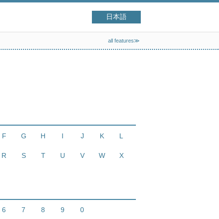
日本語
all features≫
F
G
H
I
J
K
L
R
S
T
U
V
W
X
6
7
8
9
0