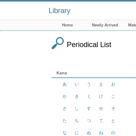
Library
Home
Newly Arrived
Mate
Periodical List
Kana
あ
い
う
え
お
か
き
く
け
こ
さ
し
す
せ
そ
た
ち
つ
て
と
な
に
ぬ
ね
の