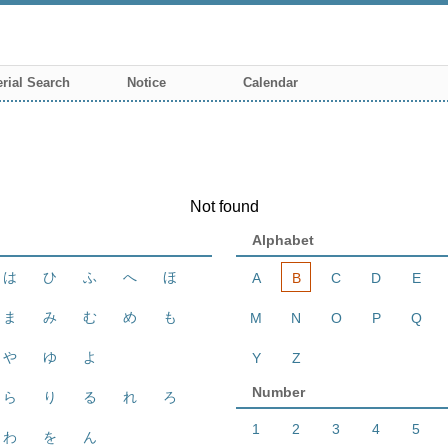
rial Search
Notice
Calendar
Not found
Alphabet
は
ひ
ふ
へ
ほ
A
B
C
D
E
ま
み
む
め
も
M
N
O
P
Q
や
ゆ
よ
Y
Z
Number
ら
り
る
れ
ろ
1
2
3
4
5
わ
を
ん