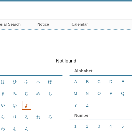
rial Search
Notice
Calendar
Not found
Alphabet
は
ひ
ふ
へ
ほ
A
B
C
D
E
ま
み
む
め
も
M
N
O
P
Q
Y
Z
や
ゆ
よ
Number
ら
り
る
れ
ろ
1
2
3
4
5
わ
を
ん