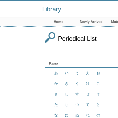
Library
Home
Newly Arrived
Mate
Periodical List
Kana
あ
い
う
え
お
か
き
く
け
こ
さ
し
す
せ
そ
た
ち
つ
て
と
な
に
ぬ
ね
の