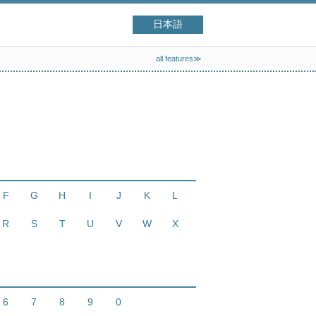
日本語
all features≫
F
G
H
I
J
K
L
R
S
T
U
V
W
X
6
7
8
9
0