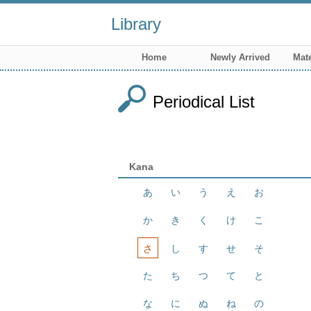
Library
Home
Newly Arrived
Mate
Periodical List
Kana
あ
い
う
え
お
か
き
く
け
こ
さ
し
す
せ
そ
た
ち
つ
て
と
な
に
ぬ
ね
の