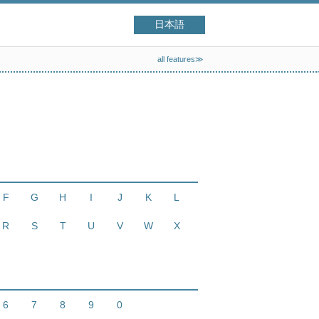
日本語
all features≫
F
G
H
I
J
K
L
R
S
T
U
V
W
X
6
7
8
9
0