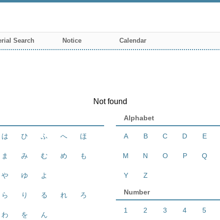
rial Search
Notice
Calendar
Not found
Alphabet
は
ひ
ふ
へ
ほ
A
B
C
D
E
ま
み
む
め
も
M
N
O
P
Q
や
ゆ
よ
Y
Z
Number
ら
り
る
れ
ろ
1
2
3
4
5
わ
を
ん