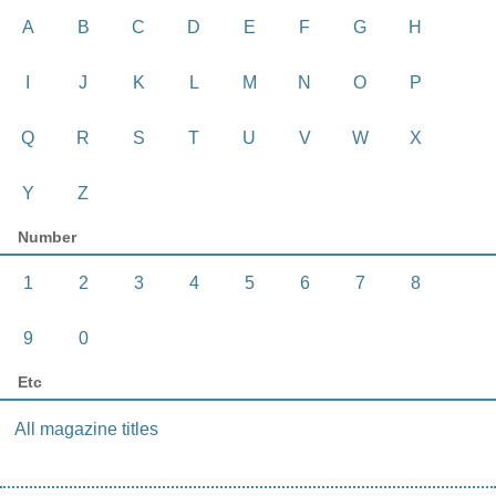
A
B
C
D
E
F
G
H
I
J
K
L
M
N
O
P
Q
R
S
T
U
V
W
X
Y
Z
Number
1
2
3
4
5
6
7
8
9
0
Etc
All magazine titles