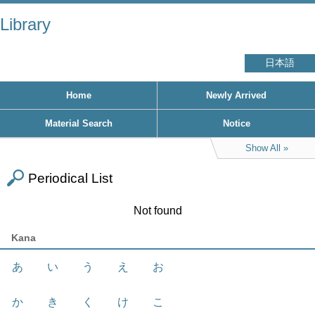
Library
日本語
Home
Newly Arrived
Material Search
Notice
Show All
Periodical List
Not found
Kana
あ
い
う
え
お
か
き
く
け
こ