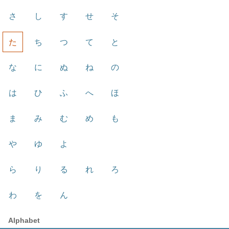
さ
し
す
せ
そ
た
ち
つ
て
と
な
に
ぬ
ね
の
は
ひ
ふ
へ
ほ
ま
み
む
め
も
や
ゆ
よ
ら
り
る
れ
ろ
わ
を
ん
Alphabet