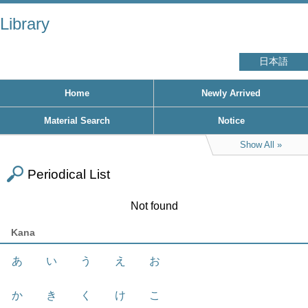
Library
日本語
Home
Newly Arrived
Material Search
Notice
Show All
Periodical List
Not found
Kana
あ
い
う
え
お
か
き
く
け
こ