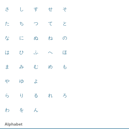
さ
し
す
せ
そ
た
ち
つ
て
と
な
に
ぬ
ね
の
は
ひ
ふ
へ
ほ
ま
み
む
め
も
や
ゆ
よ
ら
り
る
れ
ろ
わ
を
ん
Alphabet