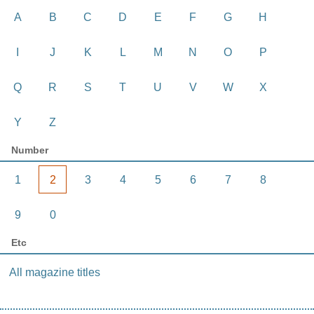
A
B
C
D
E
F
G
H
I
J
K
L
M
N
O
P
Q
R
S
T
U
V
W
X
Y
Z
Number
1
2
3
4
5
6
7
8
9
0
Etc
All magazine titles