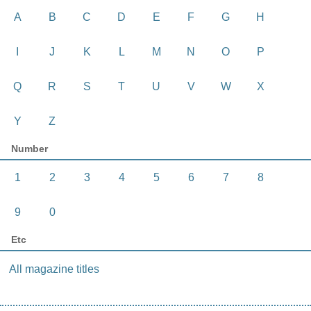
A
B
C
D
E
F
G
H
I
J
K
L
M
N
O
P
Q
R
S
T
U
V
W
X
Y
Z
Number
1
2
3
4
5
6
7
8
9
0
Etc
All magazine titles