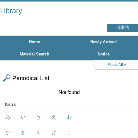
Library
日本語
Home
Newly Arrived
Material Search
Notice
Show All
Periodical List
Not found
Kana
あ
い
う
え
お
か
き
く
け
こ