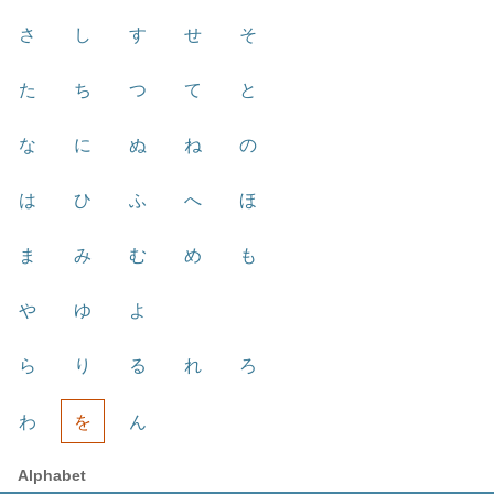
さ
し
す
せ
そ
た
ち
つ
て
と
な
に
ぬ
ね
の
は
ひ
ふ
へ
ほ
ま
み
む
め
も
や
ゆ
よ
ら
り
る
れ
ろ
わ
を
ん
Alphabet