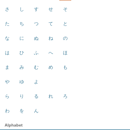
さ
し
す
せ
そ
た
ち
つ
て
と
な
に
ぬ
ね
の
は
ひ
ふ
へ
ほ
ま
み
む
め
も
や
ゆ
よ
ら
り
る
れ
ろ
わ
を
ん
Alphabet