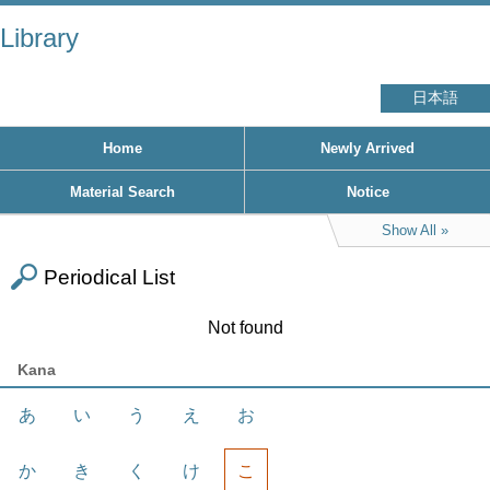
Library
日本語
Home
Newly Arrived
Material Search
Notice
Show All
Periodical List
Not found
Kana
あ
い
う
え
お
か
き
く
け
こ