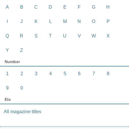
A
B
C
D
E
F
G
H
I
J
K
L
M
N
O
P
Q
R
S
T
U
V
W
X
Y
Z
Number
1
2
3
4
5
6
7
8
9
0
Etc
All magazine titles