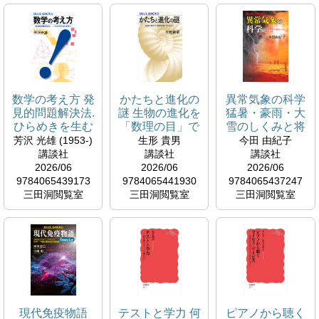
数学の考え方 発
かたちと進化の
異常気象の科学
見的問題解決法.
謎 生物の進化を
猛暑・豪雨・大
ひらめきを生む
「数理の目」で
雪のしくみと将
思考へ ブルーバ
よみとく ブルー
来予測 ブルーバ
芳沢 光雄 (1953-)
生形 貴男
今田 由紀子
ックス ; B-2331
バックス ; B-
ックス ; B-2332
講談社
講談社
講談社
2333
2026/06
2026/06
2026/06
9784065439173
9784065441930
9784065437247
三田洞閲覧室
三田洞閲覧室
三田洞閲覧室
現代免疫物語
テストと学力 何
ピアノから聴く