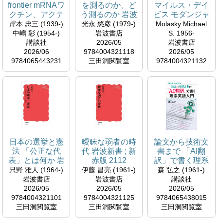
frontier mRNAワ
を測るのか、ど
マイルス・デイ
クチン、アクテ
う測るのか 岩波
ビス モダンジャ
ムラ、CAR-T細
新書 ; 新赤版
ズのリズムセク
岸本 忠三 (1939-)
光永 悠彦 (1979-)
Molasky Michael
胞、腸管免疫の
2111
ション 岩波新書
中嶋 彰 (1954-)
岩波書店
S. 1956-
最前線 ブルーバ
; 新赤版 2113
講談社
2026/05
岩波書店
ックス ; B-2334
2026/06
9784004321118
2026/05
9784065443231
三田洞閲覧室
9784004321132
三田洞閲覧室
三田洞閲覧室
日本の選挙と憲
曖昧な弱者の時
論文から技術文
法 「公正な代
代 岩波新書 ; 新
書まで 「AI翻
表」とは何か 岩
赤版 2112
訳」で書く理系
波新書 ; 新赤版
英語入門 ブルー
只野 雅人 (1964-)
伊藤 昌亮 (1961-)
森 弘之 (1961-)
2110
バックス ; B-
岩波書店
岩波書店
講談社
2329
2026/05
2026/05
2026/05
9784004321101
9784004321125
9784065438015
三田洞閲覧室
三田洞閲覧室
三田洞閲覧室