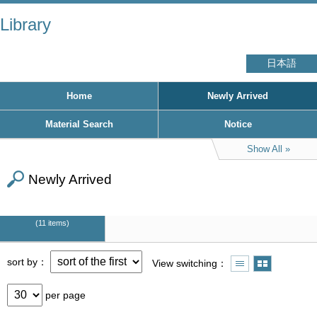
Library
日本語
Home
Newly Arrived
Material Search
Notice
Show All
Newly Arrived
11 items
sort by
View switching
per page