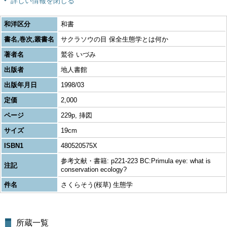
詳しい情報を閉じる
和洋区分
和書
書名,巻次,叢書名
サクラソウの目 保全生態学とは何か
著者名
鷲谷 いづみ
出版者
地人書館
出版年月日
1998/03
定価
2,000
ページ
229p, 挿図
サイズ
19cm
ISBN1
480520575X
参考文献・書籍: p221-223 BC:Primula eye: what is
注記
conservation ecology?
件名
さくらそう(桜草) 生態学
所蔵一覧