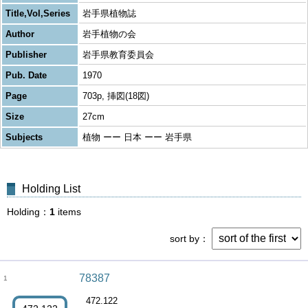
Title,Vol,Series
岩手県植物誌
Author
岩手植物の会
Publisher
岩手県教育委員会
Pub. Date
1970
Page
703p, 挿図(18図)
Size
27cm
Subjects
植物 ーー 日本 ーー 岩手県
Holding List
Holding
1
items
sort by
78387
1
472.122