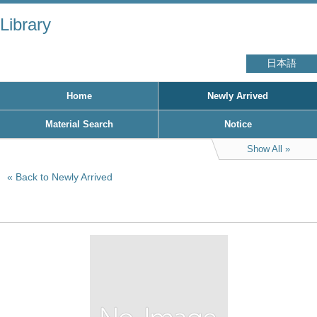
Library
日本語
Home
Newly Arrived
Material Search
Notice
Show All
Back to Newly Arrived