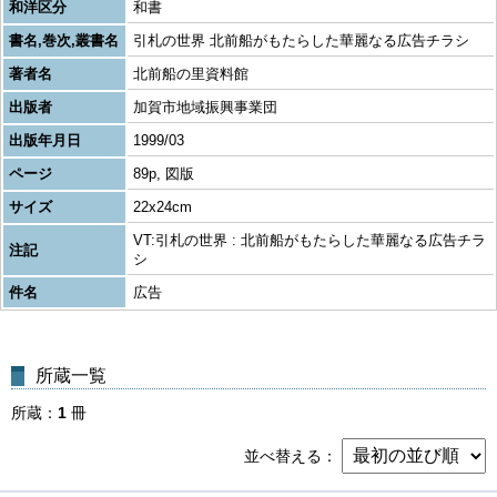
和洋区分
和書
書名,巻次,叢書名
引札の世界 北前船がもたらした華麗なる広告チラシ
著者名
北前船の里資料館
出版者
加賀市地域振興事業団
出版年月日
1999/03
ページ
89p, 図版
サイズ
22x24cm
VT:引札の世界 : 北前船がもたらした華麗なる広告チラ
注記
シ
件名
広告
所蔵一覧
所蔵
1
冊
並べ替える