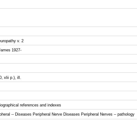
europathy v. 2
James 1927-
 xlii p.), ill.
liographical references and indexes
pheral -- Diseases Peripheral Nerve Diseases Peripheral Nerves -- pathology