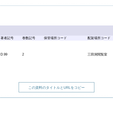
著者記号
巻数記号
保管場所コード
配架場所コード
D.99
2
三田洞閲覧室
この資料のタイトルとURLをコピー