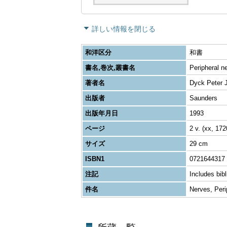
詳しい情報を閉じる
和洋区分
和書
書名,巻次,叢書名
Peripheral n
著者名
Dyck Peter 
出版者
Saunders
出版年月日
1993
ページ
2 v. (xx, 1720,
サイズ
29 cm
ISBN1
0721644317
注記
Includes bib
件名
Nerves, Peri