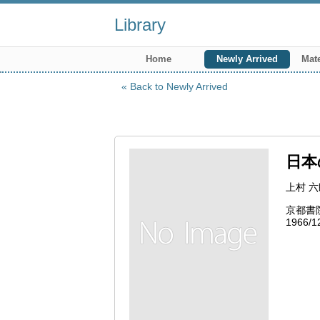
Library
Home
Newly Arrived
Mate
Back to Newly Arrived
日本
上村 六郎
京都書
1966/1