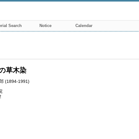
rial Search
Notice
Calendar
の草木染
 (1894-1991)
院
2