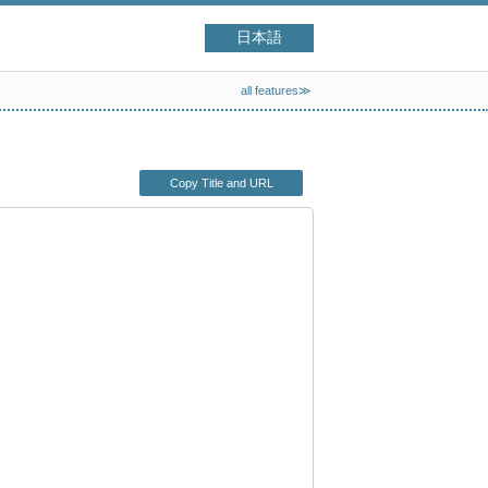
日本語
all features≫
Copy Title and URL