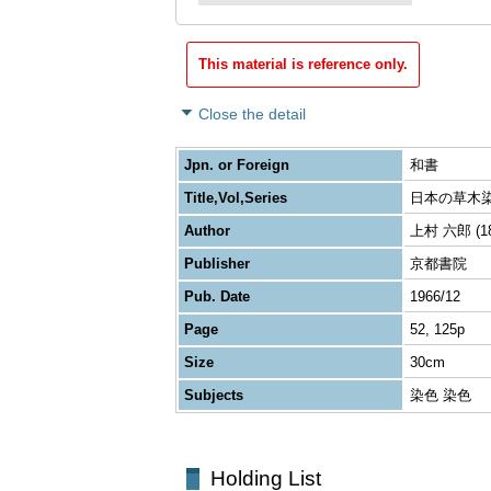
This material is reference only.
Close the detail
Jpn. or Foreign
和書
Title,Vol,Series
日本の草木
Author
上村 六郎 (18
Publisher
京都書院
Pub. Date
1966/12
Page
52, 125p
Size
30cm
Subjects
染色 染色
Holding List