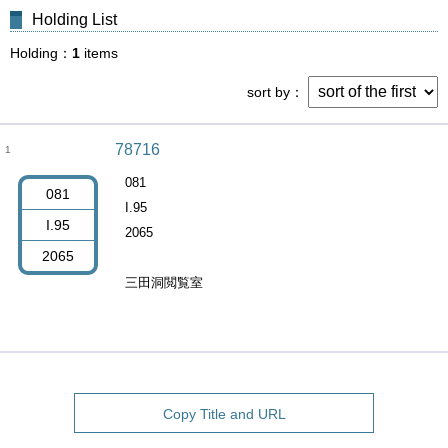
Holding List
Holding
1
items
sort by
78716
1
081
081
I.95
I.95
2065
2065
三田洞閲覧室
Copy Title and URL