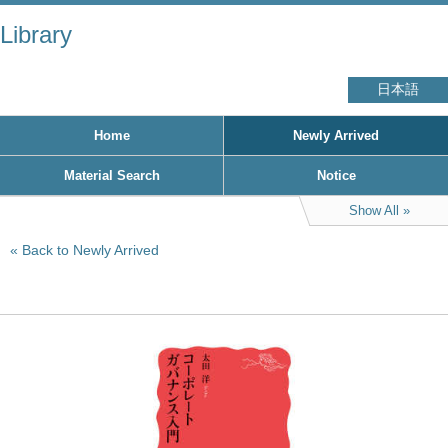
Library
日本語
Home
Newly Arrived
Material Search
Notice
Show All
Back to Newly Arrived