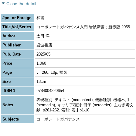
Close the detail
Jpn. or Foreign
和書
Title,Vol,Series
コーポレートガバナンス入門 岩波新書 ; 新赤版 2065
Author
太田 洋
Publisher
岩波書店
Pub. Date
2025/05
Price
1,060
Page
vi, 266, 10p, 挿図
Size
18cm
ISBN 1
9784004320654
表現種別: テキスト (ncrcontent), 機器種別: 機器不用
Notes
(ncrmedia), キャリア種別: 冊子 (ncrcarrier). 主な参考文
献: p261-262. 索引: 巻末p1-10
Subjects
コーポレートガバナンス