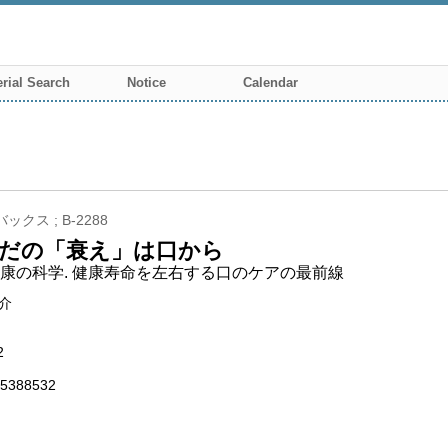
rial Search
Notice
Calendar
ックス ; B-2288
だの「衰え」は口から
康の科学. 健康寿命を左右する口のケアの最前線
介
2
5388532