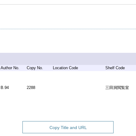
Author No.
Copy No.
Location Code
Shelf Code
B.94
2288
三田洞閲覧室
Copy Title and URL