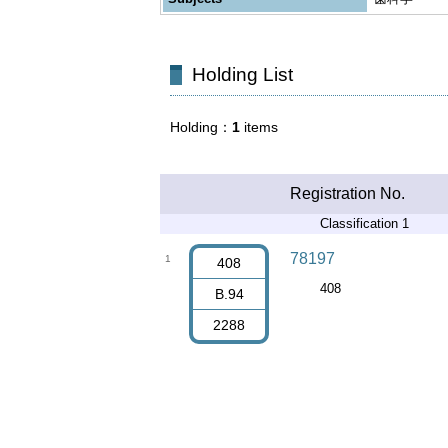
Holding List
Holding
1
items
Registration No.
Classification 1
78197
1
408
408
B.94
2288