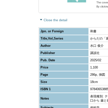
The cover
By clickin
Close the detail
Jpn. or Foreign
和書
Title,Vol,Series
からだの「衰
Author
水口 俊介
Publisher
講談社
Pub. Date
2025/02
Price
1,100
Page
286p, 挿図
Size
18cm
ISBN 1
9784065388
表現種別: テキス
Notes
口から 歯と
Subjects
歯科学