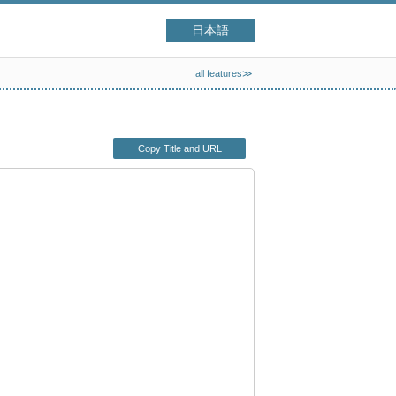
日本語
all features≫
Copy Title and URL