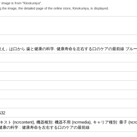
 image is from "Kinokuniya".
g the image, the detailed page of the online store, Kinokuniya, is displayed.
え」は口から 歯と健康の科学. 健康寿命を左右する口のケアの最前線 ブルーバック
532
ト (ncrcontent), 機器種別: 機器不用 (ncrmedia), キャリア種別: 冊子 (ncrc
健康の科学 : 健康寿命を左右する口のケアの最前線