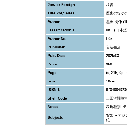
Jpn. or Foreign
和書
Title,Vol,Series
歴史のなかの
Author
黒田 明伸 (19
Classification 1
081
日本語
Author No.
I.95
Publisher
岩波書店
Pub. Date
2025/03
Price
960
Page
ix, 215, 9
Size
18cm
ISBN 1
9784004320
Shelf Code
三田洞閲覧
Notes
表現種別: テキス
貨幣 -- アジア
Subjects
紀