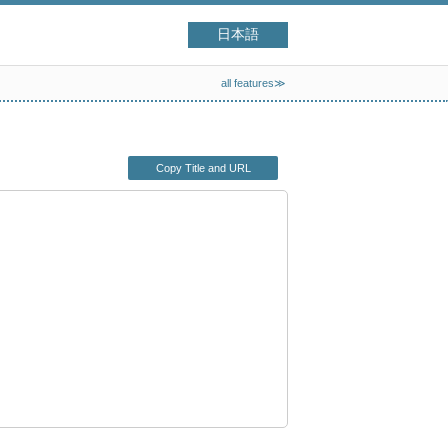
日本語
all features≫
Copy Title and URL