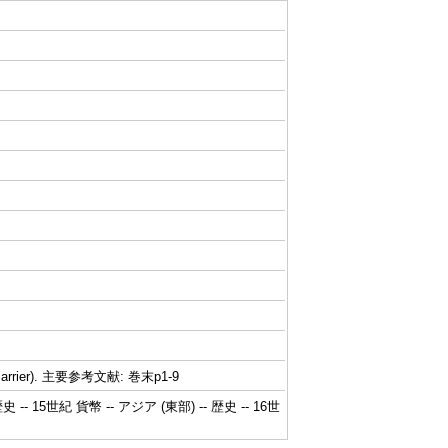
arrier). 主要参考文献: 巻末p1-9
 -- 15世紀 貨幣 -- アジア (東部) -- 歴史 -- 16世