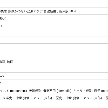
貨幣 銅銭がつないだ東アジア 岩波新書 ; 新赤版 2057
58-)
p, 挿図, 地図
579
室
ト (ncrcontent), 機器種別: 機器不用 (ncrmedia), キャリア種別: 冊子 (ncrc
 東洋史 -- 中世 貨幣 -- アジア (東部) -- 歴史 -- 中世 貨幣 -- アジア (東部) -- 歴史