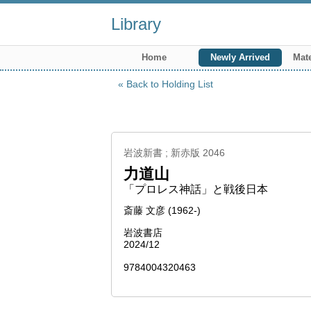
Library
Home
Newly Arrived
Mate
Back to Holding List
岩波新書 ; 新赤版 2046
力道山
「プロレス神話」と戦後日本
斎藤 文彦 (1962-)
岩波書店
2024/12
9784004320463