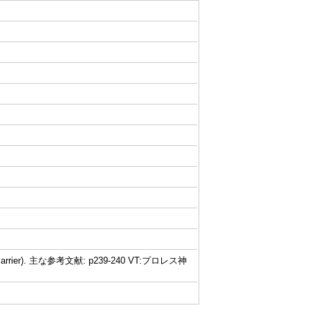
arrier). 主な参考文献: p239-240 VT:プロレス神