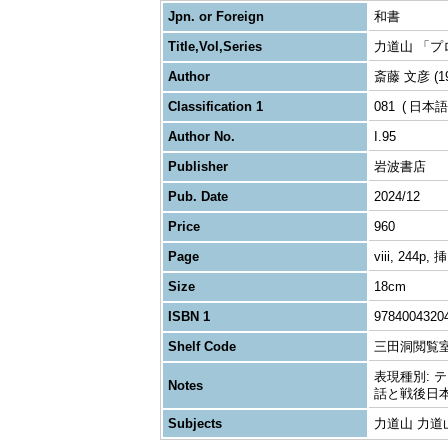
Jpn. or Foreign
和書
Title,Vol,Series
力道山 「プ
Author
斎藤 文彦 (19
Classification 1
081
日本語
Author No.
I.95
Publisher
岩波書店
Pub. Date
2024/12
Price
960
Page
viii, 244p,
Size
18cm
ISBN 1
9784004320
Shelf Code
三田洞閲覧
表現種別: テキス
Notes
話と戦後日
Subjects
力道山 力道山,