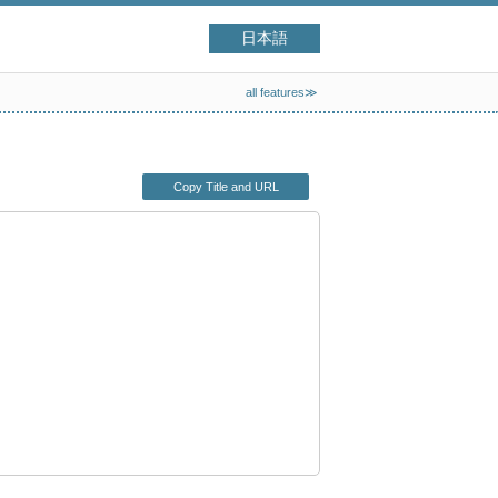
日本語
all features≫
Copy Title and URL