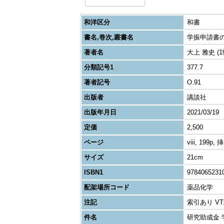
和洋区分
和書
書名,巻次,叢書名
学振申請書の
著者名
大上 雅史 (19
分類記号1
377.7
著者記号
O.91
出版者
講談社
出版年月日
2021/03/19
定価
2,500
ページ
viii, 199p, 
サイズ
21cm
ISBN1
9784065231
配架場所コード
薬品化学
注記
索引あり V
件名
研究助成金 学