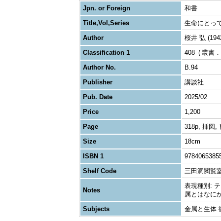
Jpn. or Foreign
和書
Title,Vol,Series
生命にとって
Author
桜井 弘 (1942
Classification 1
408
叢書．
Author No.
B.94
Publisher
講談社
Pub. Date
2025/02
Price
1,200
Page
318p, 挿図,
Size
18cm
ISBN 1
9784065385
Shelf Code
三田洞閲覧
表現種別: テキス
Notes
属とはなにか
Subjects
金属と生体 