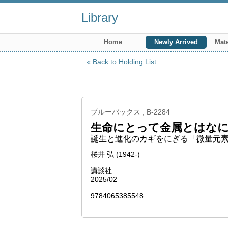
Library
Home
Newly Arrived
Mate
Back to Holding List
ブルーバックス ; B-2284
生命にとって金属とはな
誕生と進化のカギをにぎる「微量元
桜井 弘 (1942-)
講談社
2025/02
9784065385548