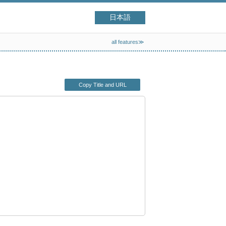
日本語
all features≫
Copy Title and URL