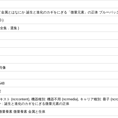
金属とはなにか 誕生と進化のカギをにぎる「微量元素」の正体 ブルーバックス ;
-)
全集．選集
 肖像
548
室
ト (ncrcontent), 機器種別: 機器不用 (ncrmedia), キャリア種別: 冊子 (ncrc
 : 誕生と進化のカギをにぎる微量元素の正体
微量養素 微量養素 金属と生体