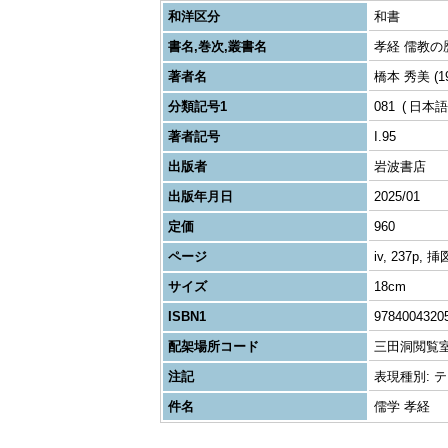
和洋区分
和書
書名,巻次,叢書名
孝経 儒教の歴
著者名
橋本 秀美 (19
分類記号1
081
日本語
著者記号
I.95
出版者
岩波書店
出版年月日
2025/01
定価
960
ページ
iv, 237p, 
サイズ
18cm
ISBN1
9784004320
配架場所コード
三田洞閲覧
注記
表現種別: テキス
件名
儒学 孝経