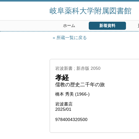
岐阜薬科大学附属図書館
ホーム
新着資料
所蔵一覧に戻る
岩波新書 ; 新赤版 2050
孝経
儒教の歴史二千年の旅
橋本 秀美 (1966-)
岩波書店
2025/01
9784004320500