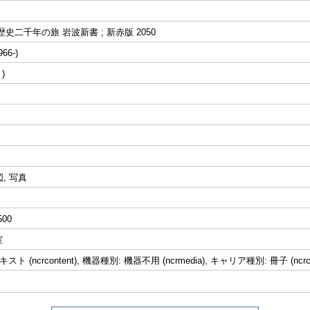
史二千年の旅 岩波新書 ; 新赤版 2050
66-)
挿図, 写真
500
室
ト (ncrcontent), 機器種別: 機器不用 (ncrmedia), キャリア種別: 冊子 (ncrcar