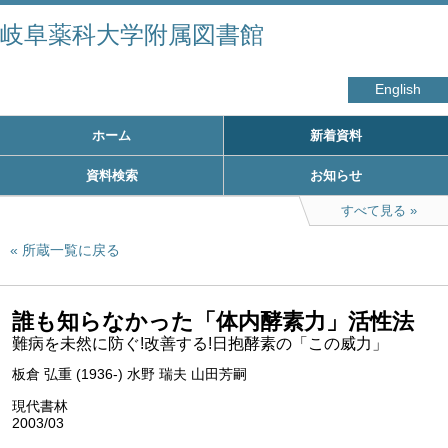
岐阜薬科大学附属図書館
English
ホーム
新着資料
資料検索
お知らせ
すべて見る
所蔵一覧に戻る
誰も知らなかった「体内酵素力」活性法
難病を未然に防ぐ!改善する!日抱酵素の「この威力」
板倉 弘重 (1936-) 水野 瑞夫 山田芳嗣
現代書林
2003/03