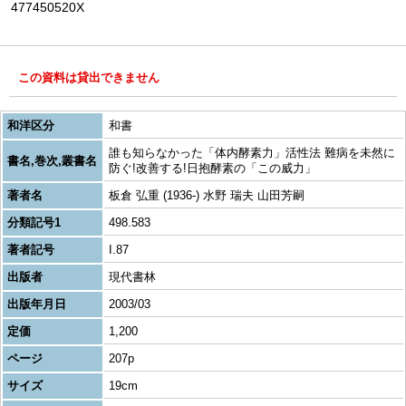
477450520X
この資料は貸出できません
和洋区分
和書
誰も知らなかった「体内酵素力」活性法 難病を未然に
書名,巻次,叢書名
防ぐ!改善する!日抱酵素の「この威力」
著者名
板倉 弘重 (1936-) 水野 瑞夫 山田芳嗣
分類記号1
498.583
著者記号
I.87
出版者
現代書林
出版年月日
2003/03
定価
1,200
ページ
207p
サイズ
19cm